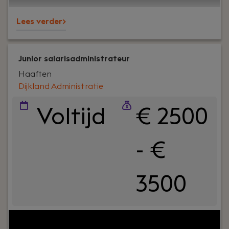
Lees verder>
Junior salarisadministrateur
Haaften
Dijkland Administratie
Voltijd
€ 2500
- €
3500
Your role:
Bij Dijkland administratie- en
belastingadviseurs draait het niet alleen om