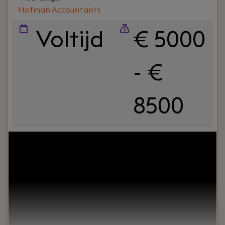
Hofman Accountants
Voltijd
€ 5000
- €
8500
Your role:
Bij Hofman Accountants zijn we op zoek
naar een ervaren belastingadviseur die proactief
onze MKB klanten adviseert op fiscaal gebied. Je
hebt minimaal 5 tot 10 jaar ervaring als fiscalist
om zelfstandig contact met onze klanten te
kunnen hebben. En als je veel meer ervaring hebt,
kun je wellicht meteen als senior belastingadviseur
starten.