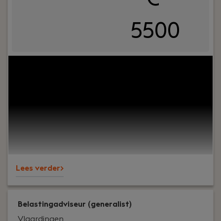
5500
Your role:
Bij Dijkland administratie- en
belastingadviseurs draait het om meer dan alleen
cijfers. Het draait om vertrouwen, persoonlijk
contact en zorgen dat ondernemers op ons
kunnen bouwen. En ja, ook om een goede sfeer op
kantoor.Wij ondersteunen al jaren MKB-
ondernemers in diverse branches en staan
bekend om onze nuchtere aanpak, korte lijnen en
betrokkenheid – richting klanten én collega’s.
Lees verder>
Belastingadviseur (generalist)
Vlaardingen