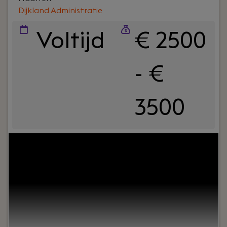
Dijkland Administratie
Voltijd
€ 2500
- €
3500
Your role:
Bij Dijkland administratie- en
belastingadviseurs draait het niet alleen om
cijfers, maar vooral om mensen. Om ondernemers
die willen groeien. En om collega’s die
samenwerken, lachen en af en toe strijden om de
laatste tosti op woensdag.Wij zijn al jaren actief in
het MKB, van bouw tot detailhandel en van
metaal tot dienstverlening. We zijn nuchter,