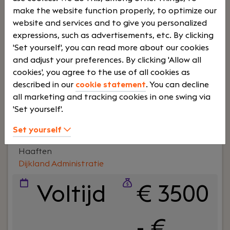
belastingadviseurs draait het om meer dan cijfers.
make the website function properly, to optimize our
Om vertrouwen, samenwerking en ondernemers
website and services and to give you personalized
écht verder helpen. En ja, ook om humor op de
expressions, such as advertisements, etc. By clicking
werkvloer en goede lunches.Wij werken al jaren
'Set yourself', you can read more about our cookies
voor een breed MKB-klantenbestand en staan
and adjust your preferences. By clicking 'Allow all
bekend om onze nuchtere aanpak,
cookies', you agree to the use of all cookies as
betrokkenheid en persoonlijke aandacht – voor
described in our
cookie statement
. You can decline
klanten én collega’s.
all marketing and tracking cookies in one swing via
Lees verder>
'Set yourself'.
Set yourself
Gevorderd Salarisadministrateur
Haaften
Dijkland Administratie
Voltijd
€ 3500
- €