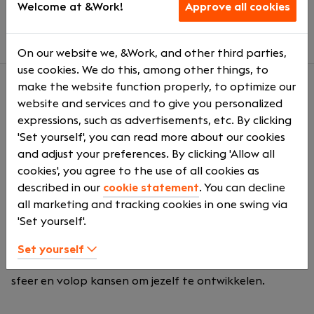
Ruimte om een passende situatie voor jezelf te
Welcome at &Work!
Approve all cookies
creëren
On our website we, &Work, and other third parties,
use cookies. We do this, among other things, to
make the website function properly, to optimize our
website and services and to give you personalized
About us
expressions, such as advertisements, etc. By clicking
Fullred is 10 jaar geleden opgericht in Groningen en
'Set yourself', you can read more about our cookies
heeft zich sindsdien bewezen als specialist in Business
and adjust your preferences. By clicking 'Allow all
Intelligence, Test Automation en Java Development.
cookies', you agree to the use of all cookies as
We werken samen met een brede groep
described in our
cookie statement
. You can decline
opdrachtgevers, waaronder banken, verzekeraars en
all marketing and tracking cookies in one swing via
(semi-)overheidsorganisaties. Onze focus ligt op
'Set yourself'.
Noord-Nederland, maar als je een keer buiten de regio
wilt kijken, denken we graag met je mee. Wat je van
Set yourself
ons kunt verwachten? Een hecht team, een informele
sfeer en volop kansen om jezelf te ontwikkelen.