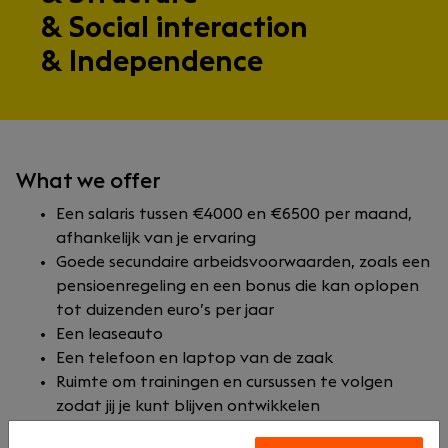
& Social interaction
& Independence
What we offer
Een salaris tussen €4000 en €6500 per maand,
afhankelijk van je ervaring
Goede secundaire arbeidsvoorwaarden, zoals een
pensioenregeling en een bonus die kan oplopen
tot duizenden euro’s per jaar
Een leaseauto
Een telefoon en laptop van de zaak
Ruimte om trainingen en cursussen te volgen
zodat jij je kunt blijven ontwikkelen
Een fijne balans tussen werk en privé