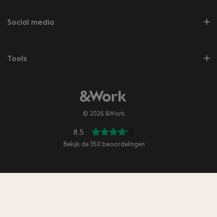
Social media
Tools
© 2026 &Work
8.5
Bekijk de
350
beoordelingen