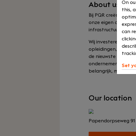
On our
About us
this, 
Bij PQR creëren wij
optimi
onze eigen organisa
expres
infrastructuuroploss
can re
clicki
Wij investeren in d
descri
opleidingen, trainin
tracki
de nieuwste technol
ondernemend, met rui
Set y
belangrijk, met borre
Our location
Papendorpseweg 9