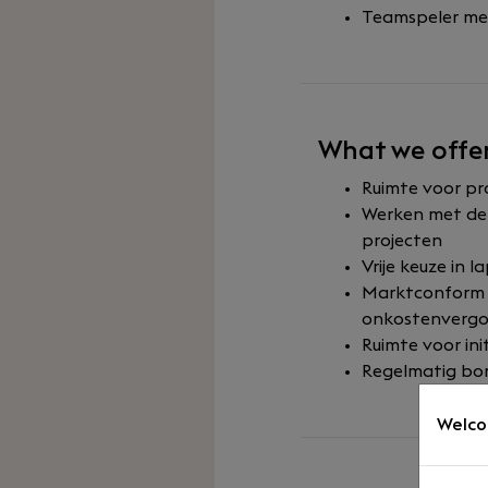
Teamspeler met
What we offe
Ruimte voor pr
Werken met de 
projecten
Vrije keuze in 
Marktconform s
onkostenvergo
Ruimte voor in
Regelmatig bor
Welco