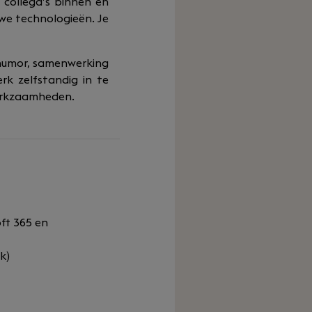
 collega’s binnen en
uwe technologieën. Je
 humor, samenwerking
rk zelfstandig in te
werkzaamheden.
ft 365 en
k)