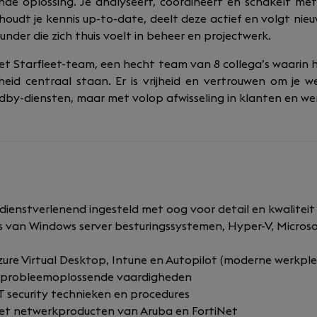
de oplossing. Je analyseert, coördineert en schakelt met
houdt je kennis up-to-date, deelt deze actief en volgt nie
under die zich thuis voelt in beheer en projectwerk.
het Starfleet-team, een hecht team van 8 collega’s waarin
eid centraal staan. Er is vrijheid en vertrouwen om je we
ndby-diensten, maar met volop afwisseling in klanten en 
dienstverlenend ingesteld met oog voor detail en kwaliteit
 van Windows server besturingssystemen, Hyper-V, Microso
zure Virtual Desktop, Intune en Autopilot (moderne werkple
n probleemoplossende vaardigheden
IT security technieken en procedures
met netwerkproducten van Aruba en FortiNet