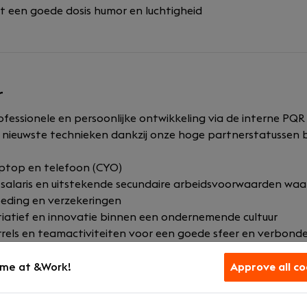
 een goede dosis humor en luchtigheid
r
ofessionele en persoonlijke ontwikkeling via de interne P
nieuwste technieken dankzij onze hoge partnerstatussen b
laptop en telefoon (CYO)
alaris en uitstekende secundaire arbeidsvoorwaarden waa
eding en verzekeringen
itiatief en innovatie binnen een ondernemende cultuur
rels en teamactiviteiten voor een goede sfeer en verbond
me at &Work!
Approve all co