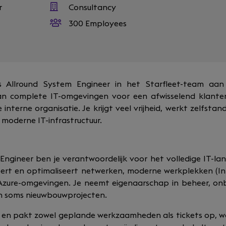
r
Consultancy
300 Employees
ls Allround System Engineer in het Starfleet-team aa
an complete IT-omgevingen voor een afwisselend klan
 interne organisatie. Je krijgt veel vrijheid, werkt zelfstan
moderne IT-infrastructuur.
 Engineer ben je verantwoordelijk voor het volledige IT-l
eert en optimaliseert netwerken, moderne werkplekken (Int
Azure-omgevingen. Je neemt eigenaarschap in beheer, on
en soms nieuwbouwprojecten.
 en pakt zowel geplande werkzaamheden als tickets op, waar