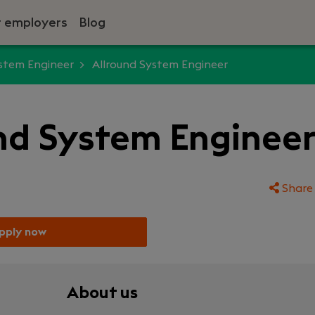
r employers
Blog
stem Engineer
Allround System Engineer
nd System Enginee
Share 
pply now
About us