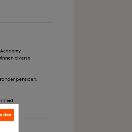
QR Academy
innen diverse
ronder pensioen,
enheid
okies