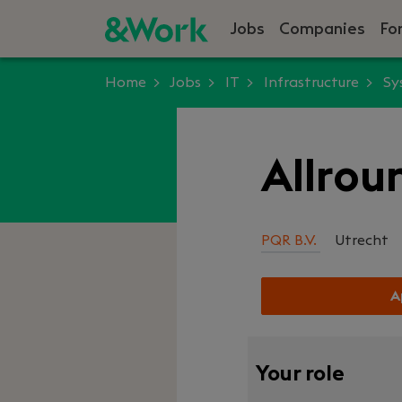
Jobs
Companies
Fo
Home
Jobs
IT
Infrastructure
Sy
Allrou
PQR B.V.
Utrecht
A
Your role