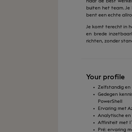
naar de best werken
buiten het team. Je 
bent een echte allro
Je komt terecht in 
en brede inzetbaarh
richten, zonder sta
Your profile
Zelfstandig en 
Gedegen kennis
PowerShell
Ervaring met A
Analytische e
Affiniteit met 
Pré: ervaring 