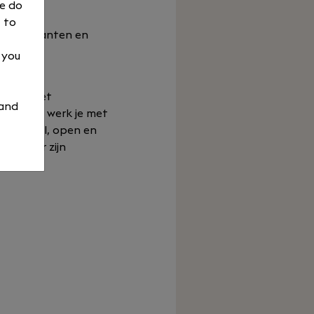
We do
 to
verse klanten en
n
, you
cademy met
 and
tatussen werk je met
essioneel, open en
 plezier zijn