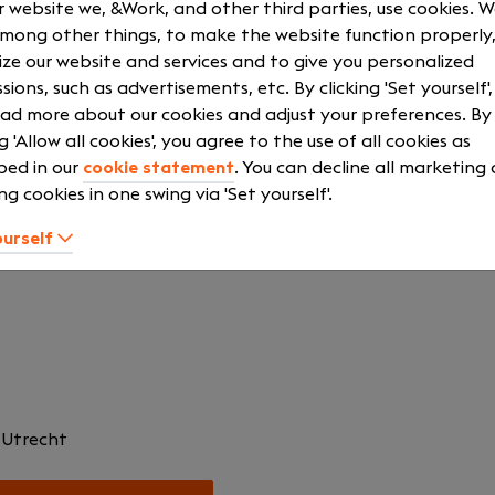
 website we, &Work, and other third parties, use cookies. 
among other things, to make the website function properly,
 betrouwbare en toekomstbestendige IT-omgevingen voor di
ze our website and services and to give you personalized
tie. We leveren Managed Services, moderne werkplekken e
sions, such as advertisements, etc. By clicking 'Set yourself'
ingen.
ad more about our cookies and adjust your preferences. By
ng 'Allow all cookies', you agree to the use of all cookies as
e ontwikkeling van onze medewerkers via de interne PQR A
bed in our
cookie statement
. You can decline all marketing
gen en certificeringen op maat. Dankzij onze hoge partners
ng cookies in one swing via 'Set yourself'.
ogieën van toonaangevende leveranciers. De cultuur is prof
mte voor initiatief, kennisdeling en innovatie. Teamspirit en
ourself
ls, events en gezamenlijke activiteiten.
1
Utrecht