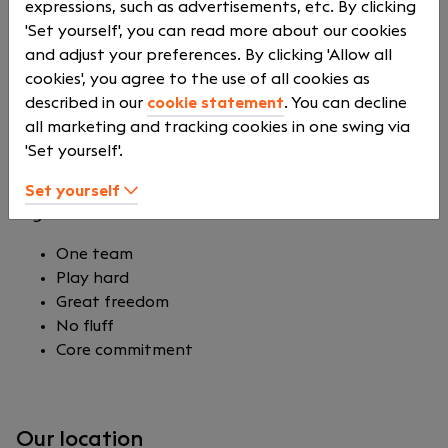
ervaren en gepassioneerde SAP consultants. Wij
expressions, such as advertisements, etc. By clicking
bieden onze klanten state-of-the-art SAP oplossingen
'Set yourself', you can read more about our cookies
op het snijvlak van bedrijfseconomische- en
and adjust your preferences. By clicking 'Allow all
automatiseringsvraagstukken. Waaronder SAP
cookies', you agree to the use of all cookies as
Analytics.
described in our
cookie statement
. You can decline
all marketing and tracking cookies in one swing via
Ons team is de sleutel naar het succes van
'Set yourself'.
TheValueChain en haar klanten. Hierbij staan onze vijf
kernwaarden centraal. Welke tot het DNA van onze
Set yourself
organisatie behoren.
One team
Play hard
Great freedom
No fluff
Core commitment
Our location