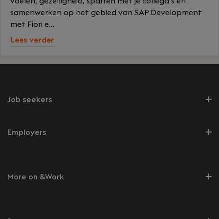
voelen, gezelligheid, sparren met je collega’s en
samenwerken op het gebied van SAP Development
met Fiori e...
Lees verder
Job seekers
Employers
More on &Work