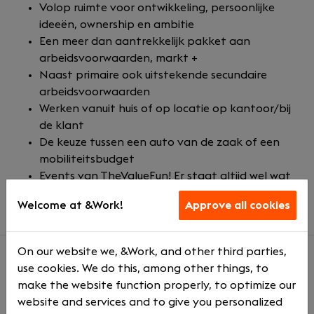
Volop ruimte voor ontwikkeling, persoonlijke
ideeën, ownership en ambitie
Een meer dan aantrekkelijk pakket aan
arbeidsvoorwaarden, markt +
Naast primaire ook uitstekende secundaire
arbeidsvoorwaarden
Werken vanuit huis of op locatie op kantoor/bij
de klant
De keuze tussen een auto van de zaak of een
mobiliteitsbudget
Events van TheValueFun! Er staat altijd wel wat
leuks op de planning :)
Welcome at &Work!
Approve all cookies
On our website we, &Work, and other third parties,
use cookies. We do this, among other things, to
About us
make the website function properly, to optimize our
Kort maar krachtig: TheValueChain is een team van
website and services and to give you personalized