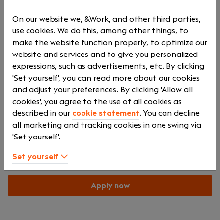
About us
OrangeCrest is een organisatie die zich richt op het
On our website we, &Work, and other third parties,
leveren van hoogwaardige IT- en
use cookies. We do this, among other things, to
consultancydiensten. We geloven in de kracht van
make the website function properly, to optimize our
samenwerking en innovatie om onze klanten te
website and services and to give you personalized
helpen succesvol te zijn in een continu veranderende
expressions, such as advertisements, etc. By clicking
markt.
'Set yourself', you can read more about our cookies
and adjust your preferences. By clicking 'Allow all
cookies', you agree to the use of all cookies as
described in our
cookie statement
. You can decline
Our location
all marketing and tracking cookies in one swing via
'Set yourself'.
Set yourself
Jan Leentvaarlaan 29
Rotterdam
Apply now