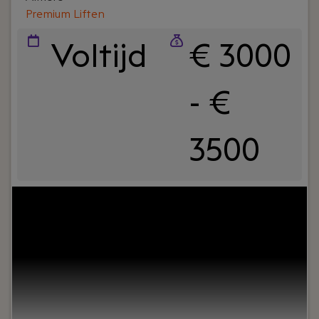
hoef je niet in een vaste mal te passen.
Premium Liften
Voltijd
€ 3000
- €
3500
Your role:
Ben jij het visitekaartje van een
organisatie en krijg je energie van contact met
mensen? Vind je het leuk om zaken te regelen,
overzicht te bewaren en collega's te
ondersteunen? Dan is deze functie als
Receptioniste bij PREMIUM Liften iets voor jou!