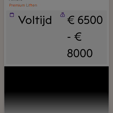
Premium Liften
Voltijd
€ 6500
- €
8000
Your role:
Ben jij een ervaren financial die verder
kijkt dan de cijfers? Krijg jij energie van het
optimaliseren van financiële processen én het
aansturen van een team? Wil je werken binnen
een groeiende technische organisatie waar jouw
inzichten direct bijdragen aan de verdere
professionalisering van de organisatie? Dan is de
rol van Finance Manager bij PREMIUM Liften iets