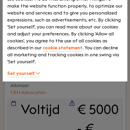
sleutelrol binnen onze organisatie. Je bent
make the website function properly, to optimize our
verantwoordelijk voor het realiseren van
website and services and to give you personalized
commerciële groei, het versterken van
expressions, such as advertisements, etc. By clicking
klantrelaties en het verder uitbouwen van onze
'Set yourself', you can read more about our cookies
marktpositie. Met jouw commerciële scherpte
and adjust your preferences. By clicking 'Allow all
herken je direct waar kansen liggen en weet je
cookies', you agree to the use of all cookies as
deze te vertalen naar resultaat. Je bent een
described in our
cookie statement
. You can decline
energieke leider die teams in beweging krijgt,
all marketing and tracking cookies in one swing via
Lees verder>
richting geeft en tegelijkertijd zelf het voortouw
'Set yourself'.
neemt in strategische en complexe salestrajecten.
Juist in deze scale-upfase speel je een belangrijke
Set yourself
rol in het verder professionaliseren van de
Advocaat- medewerker Privacy & ICT
commerciële organisatie en het realiseren van
Alkmaar
onze groeiambities.
CKH Advocaten
Voltijd
€ 5000
- €