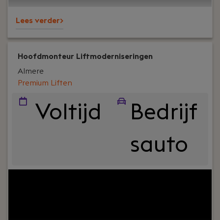
Lees verder>
Hoofdmonteur Liftmoderniseringen
Almere
Premium Liften
Voltijd
Bedrijf
sauto
Your role:
Ben je klaar voor een technische
uitdaging waarin je jouw elektrotechnische en
mechanische liftkennis in kan zetten in het
moderniseringen van een lift. Geniet je van het