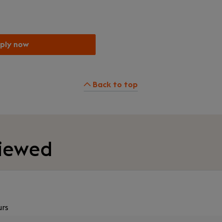
ply now
Back to top
viewed
urs