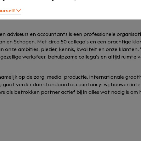
ourself
n adviseurs en accountants is een professionele organisati
 en Schagen. Met circa 50 collega’s en een prachtige kla
 in onze ambities: plezier, kennis, kwaliteit en onze klanten.
gezellige werksfeer, behulpzame collega’s en altijd ruimte v
namelijk op de zorg, media, productie, internationale groo
g gaat verder dan standaard accountancy: wij bouwen inten
 als betrokken partner actief bij in alles wat nodig is om 