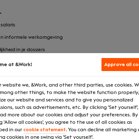
r
salaris
 en informele werkomgeving
jkheid in je dossiers
mogelijkheden
me at &Work!
Approve all co
eden richting relatiebeheer
 website we, &Work, and other third parties, use cookies. 
 platte organisatie
among other things, to make the website function properly,
sterdam of Schagen
ze our website and services and to give you personalized
sions, such as advertisements, etc. By clicking 'Set yourself'
am met ruimte voor humor
ad more about our cookies and adjust your preferences. By
ng 'Allow all cookies', you agree to the use of all cookies as
 arbeidsvoorwaarden
bed in our
cookie statement
. You can decline all marketing
ng cookies in one swing via 'Set yourself'.