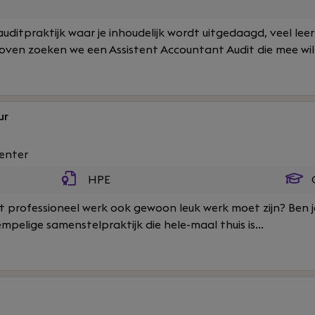
 auditpraktijk waar je inhoudelijk wordt uitgedaagd, veel lee
oven zoeken we een Assistent Accountant Audit die mee wil 
ur
enter
HPE
C
at professioneel werk ook gewoon leuk werk moet zijn? Ben je
mpelige samenstelpraktijk die hele-maal thuis is...