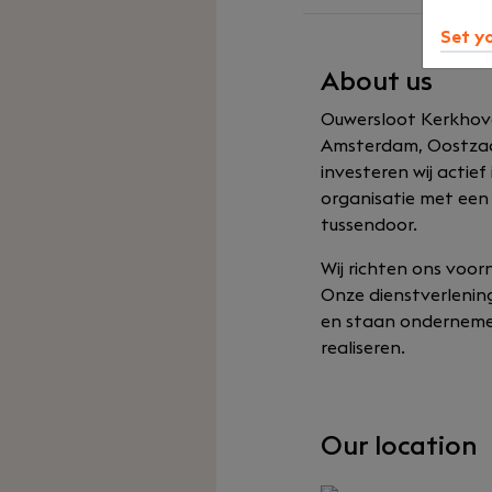
Set y
About us
Ouwersloot Kerkhove
Amsterdam, Oostzaan
investeren wij actief
organisatie met een 
tussendoor.
Wij richten ons voor
Onze dienstverlenin
en staan ondernemers
realiseren.
Our location