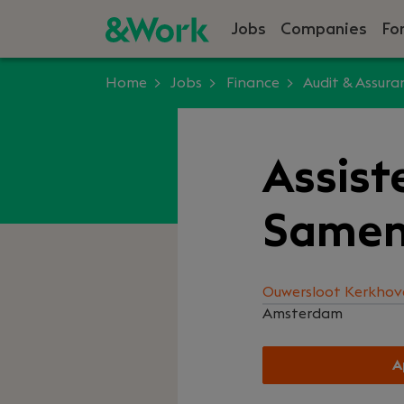
Jobs
Companies
Fo
Home
Jobs
Finance
Audit & Assura
Assist
Samen
Ouwersloot Kerkhove
Amsterdam
A