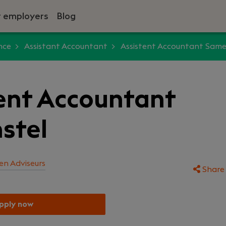
r employers
Blog
nce
Assistant Accountant
Assistent Accountant Same
ent Accountant
stel
n Adviseurs
Share 
pply now