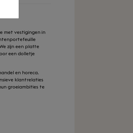
e met vestigingen in
ntenportefeuille
 We zijn een platte
oor een dolletje
thandel en horeca.
sieve klantrelaties
hun groeiambities te