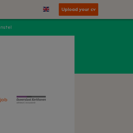
Upload your cv
nstel
job