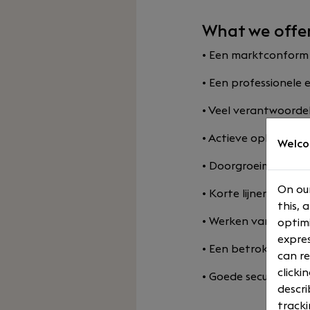
What we offe
• Een marktconform 
• Een professionele
• Veel verantwoordeli
• Actieve opleidings
Welco
• Doorgroeimogelijkh
On our
• Korte lijnen en een
this, 
• Werken vanuit Am
optimi
expres
• Een betrokken te
can re
clicki
• Goede secundaire
descri
tracki