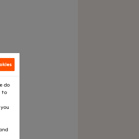
okies
We do
 to
, you
 and