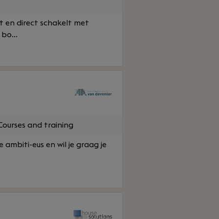
rt en direct schakelt met
bo...
ourses and training
 ambiti-eus en wil je graag je