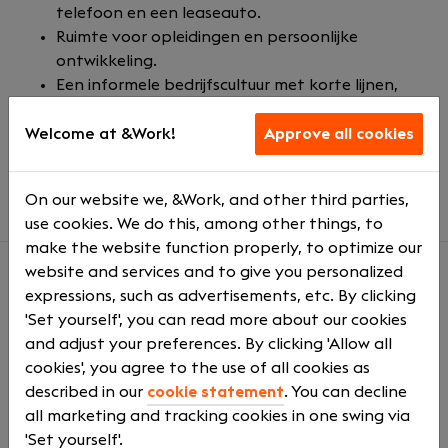
telefoon en een leaseauto.
Ruimte voor opleidingen en persoonlijke
ontwikkeling.
Een informele bedrijfscultuur met korte lijnen,
waarbij naast hard werken ook gezelligheid
belangrijk is z
oals gezamenlijke lunches,
Welcome at &Work!
Approve all cookies
bedrijfsborrels en een actieve
personeelsvereniging.
On our website we, &Work, and other third parties,
use cookies. We do this, among other things, to
make the website function properly, to optimize our
website and services and to give you personalized
expressions, such as advertisements, etc. By clicking
About us
'Set yourself', you can read more about our cookies
Wij zijn een modern familiebedrijf in de bouw, inmiddels
and adjust your preferences. By clicking 'Allow all
de vierde generatie, met vestigingen in Katwijk en
cookies', you agree to the use of all cookies as
Gorinchem. Onze kernwaarden zijn Samen,
described in our
cookie statement
. You can decline
Betrouwbaar, Vernieuwend en Plezier. We hechten veel
all marketing and tracking cookies in one swing via
waarde aan een open cultuur en korte
'Set yourself'.