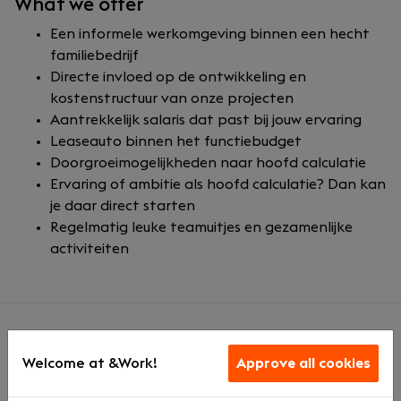
What we offer
Een informele werkomgeving binnen een hecht
familiebedrijf
Directe invloed op de ontwikkeling en
kostenstructuur van onze projecten
Aantrekkelijk salaris dat past bij jouw ervaring
Leaseauto binnen het functiebudget
Doorgroeimogelijkheden naar hoofd calculatie
Ervaring of ambitie als hoofd calculatie? Dan kan
je daar direct starten
Regelmatig leuke teamuitjes en gezamenlijke
activiteiten
About us
Welcome at &Work!
Approve all cookies
Bunnik Bouw bouwt woningen met aandacht voor