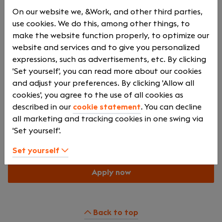
kwaliteit, vakmanschap en duurzaamheid. Met een
On our website we, &Work, and other third parties,
focus op eigen projectontwikkeling streven wij ernaar
use cookies. We do this, among other things, to
om huizen te realiseren waar we zelf trots op kunnen
make the website function properly, to optimize our
zijn. Jouw rol als calculator/kostendeskundige is daarbij
website and services and to give you personalized
onmisbaar om projecten financieel gezond en
expressions, such as advertisements, etc. By clicking
toekomstbestendig te maken.
'Set yourself', you can read more about our cookies
and adjust your preferences. By clicking 'Allow all
cookies', you agree to the use of all cookies as
Our location
described in our
cookie statement
. You can decline
all marketing and tracking cookies in one swing via
'Set yourself'.
Groene Dijk 4
IJsselstein
Set yourself
Apply now
Back to top