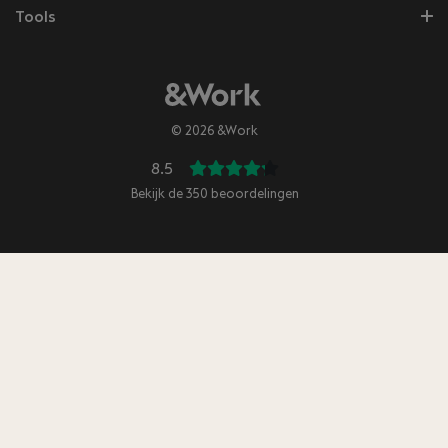
Tools
© 2026 &Work
8.5
Bekijk de
350
beoordelingen