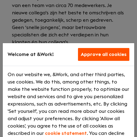
van een team van circa 70 medewerkers. Je
nieuwe collega's zijn het beste te omschrijven als
gedegen, toegankelijk, scherp en gedreven.
Geen ‘snelle jongens’, maar betrouwbare
specialisten die zich echt verdiepen in hun
klanten én hun collega's.
Welcome at &Work!
Approve all cookies
On our website we, &Work, and other third parties,
use cookies. We do this, among other things, to
make the website function properly, to optimize our
Samen met je collega's werk je voor een divers
website and services and to give you personalized
klantenportefeuille. De verschillende branches
expressions, such as advertisements, etc. By clicking
zorgen voor afwisseling en diversiteit in je
'Set yourself', you can read more about our cookies
werkzaamheden. Je fungeert als vraagbaak
and adjust your preferences. By clicking 'Allow all
voor de kleine tot (middel)grote ondernemer. De
cookies', you agree to the use of all cookies as
klanten hechten veel waarde aan jouw
described in our
cookie statement
. You can decline