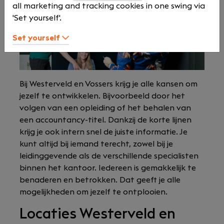
(proactieve) input.
all marketing and tracking cookies in one swing via
'Set yourself'.
Set yourself
Bij Westerveld en Vossers krijg je alle kansen om
jezelf te ontwikkelen. Bijvoorbeeld door het
volgen van een opleiding of het behalen van
een accountancy-titel. Dankzij de korte lijnen
krijg je ook intern snel de juiste informatie. Je
kunt altijd bij iemand terecht, zowel bij je
leidinggevende als de verschillende specialisten
binnen het kantoor. Iedereen is gemakkelijk te
benaderen en betrokken. Dat geeft je alle
mogelijkheden om jezelf te ontplooien.
Locaties Westerveld en