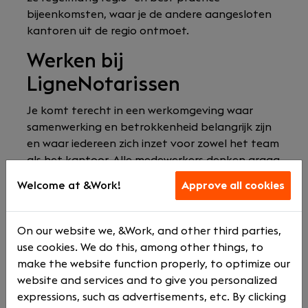
bijeenkomsten, waar je de andere aangesloten
kantoren uit de regio ontmoet.
Werken bij
LigneNotarissen
Je komt terecht in een werkomgeving waar
samenwerking en betrokkenheid belangrijk zijn
en waar iedereen zich inzet voor zowel het team
als het kantoor. Alle medewerkers denken graag
mee over verbetering van de dienstverlening en
Welcome at &Work!
Approve all cookies
de gang van zaken binnen het kantoor. Zo
zorgen ze er gezamenlijk voor dat de klanten en
alle collega's tevreden zijn en blijven.
On our website we, &Work, and other third parties,
use cookies. We do this, among other things, to
De hoge mate van betrokkenheid bij elkaar zie
make the website function properly, to optimize our
je ook terug in de activiteiten die ze organiseren.
website and services and to give you personalized
Ze lunchen elke dag samen, hebben één keer
expressions, such as advertisements, etc. By clicking
per maand een borrel (waarbij ze afwisselen