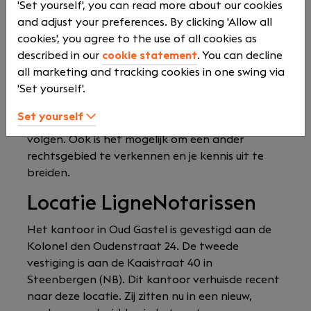
'Set yourself', you can read more about our cookies
tussen de twee vestigingen) en organiseren
and adjust your preferences. By clicking 'Allow all
minstens twee keer per jaar een uitje met beide
cookies', you agree to the use of all cookies as
kantoren.
described in our
cookie statement
. You can decline
all marketing and tracking cookies in one swing via
Verder geven ze je volop de ruimte om jezelf te
'Set yourself'.
ontwikkelen en up-to-date te blijven. Je krijgt de
kans om in je eigen rechtsgebied door te groeien
Set yourself
door bijvoorbeeld cursussen en/of opleidingen te
volgen. Ook is het mogelijk om een ander
rechtsgebied te verkennen en je kennis uit te
breiden.
Locatie LigneNotarissen
Het kantoor in Oud Gastel is gevestigd aan de
Kolonel den Oudenstraat 24. De tweede
vestiging is aan de Kaaistraat 40 in
Steenbergen (NB). Dit kantoor verhuisde recent
naar deze locatie. Zij zitten nu in een nieuw,