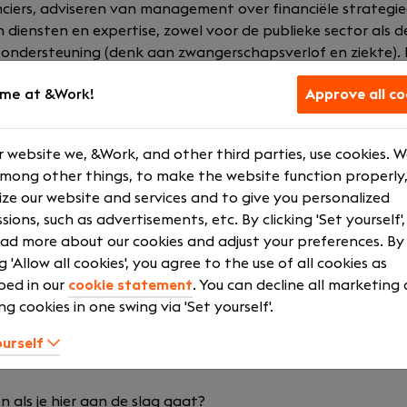
ciers, adviseren van management over financiële strategie
diensten en expertise, zowel voor de publieke sector als d
ke ondersteuning (denk aan zwangerschapsverlof en ziekte). E
rdigheden en de juiste persoonlijkheid voor zijn team.
me at &Work!
Approve all co
UJA Consultants
 website we, &Work, and other third parties, use cookies. 
organisatie met een dynamisch, professioneel team dat mom
among other things, to make the website function properly,
 de ruggengraat van het bedrijf. Ze leggen de nadruk op e
ze our website and services and to give you personalized
lant en consultant en rekening houden met ieders persoonl
sions, such as advertisements, etc. By clicking 'Set yourself'
ad more about our cookies and adjust your preferences. By
van BUJA Consultants. Ze helpen niet alleen hun klanten 
ng 'Allow all cookies', you agree to the use of all cookies as
n benieuwd naar jouw toekomstplannen en hoe zij jou hierin 
bed in our
cookie statement
. You can decline all marketing
t je hoopt te bereiken.
ng cookies in one swing via 'Set yourself'.
nkelbaar; ze omarmen elk project alsof het hun eigen is en
ourself
 innovation in het werk dat ze doen. Zo blijven ze voorop
 als je hier aan de slag gaat?