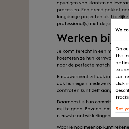
opvolgen van klanten en leveran
processen. Een breed pakket aan 
langdurige projecten als tijdelij
professional(s) met de juiste vaa
Welco
Werken bij B
On our
Je komt terecht in een moderne 
this, 
koesteren ze hun kernwaarden als
optimi
naar de perfecte match tussen k
expres
can re
Empowerment zit ook in het DNA 
clicki
ook hun eigen medewerkers. Ze zij
descri
control en kunt zelf aangeven wa
tracki
Daarnaast is hun commitment onwa
Set y
mijl te gaan. Bovenal omarmen ze
nieuwste ontwikkelingen.
Waar je nog meer op kunt rekenen