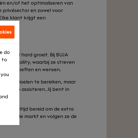
ën en/of het optimaliseren van
e privésector en zowel voor
lke klant krijgt een
okies
We do
enteel hard groeit. Bij BUJA
 to
mployability, waarbij ze streven
ijke behoeften en wensen.
, you
om hun doelen te bereiken, maar
kunnen assisteren. Jij bent in
 and
 zijn altijd bereid om de extra
lopen in de markt en volgen ze de