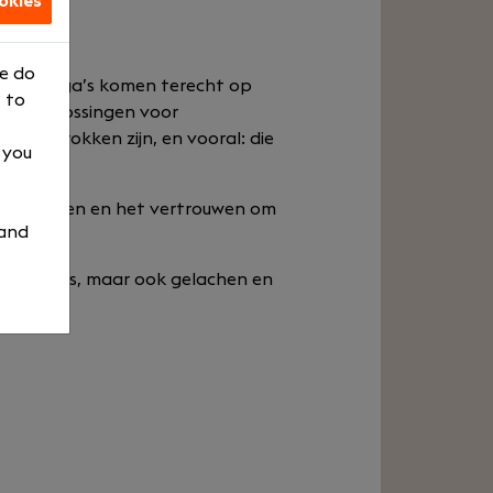
okies
urs
We do
we collega’s komen terecht op
 to
este oplossingen voor
en betrokken zijn, en vooral: die
, you
 opleidingen en het vertrouwen om
 and
t nodig is, maar ook gelachen en