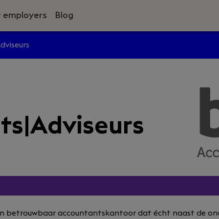
r employers
Blog
dviseurs
ts|Adviseurs
s een betrouwbaar accountantskantoor dat écht naast de o