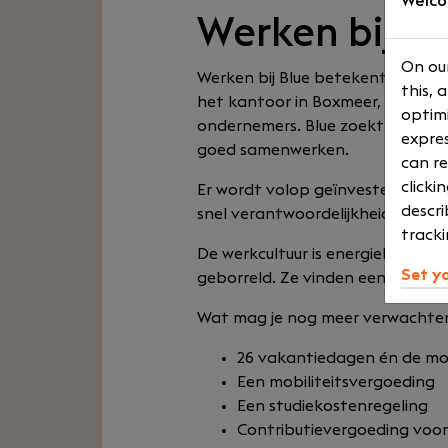
Welco
Werken bij Bl
On our
Werken bij Blue betekent werken
this, 
het kantoor in Boxmeer, omringd
optimi
ondernemers. Blue zoekt mensen d
expres
goed samenwerken.
can re
clicki
Er wordt volop geïnvesteerd in d
descri
snel verantwoordelijkheid te nem
tracki
De werkcultuur is energiek, met 
Set y
geborreld. Ze vinden een gezonde
Wat mag je nog meer verwachte
26 vakantiedagen én de moge
Een mobiliteitsvergoeding
Een studiekostenregeling
Contributievergoeding voor