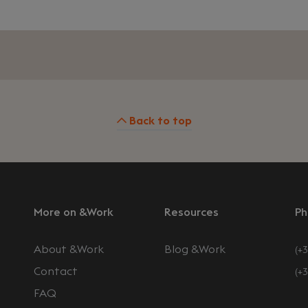
Back to top
More on &Work
Resources
Ph
About &Work
Blog &Work
(+3
Contact
(+
FAQ