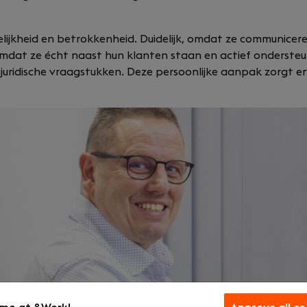
ijkheid en betrokkenheid. Duidelijk, omdat ze communiceren
 omdat ze écht naast hun klanten staan en actief ondersteun
n juridische vraagstukken. Deze persoonlijke aanpak zorgt e