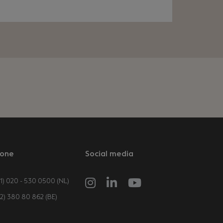
one
Social media
1) 020 - 530 0500 (NL)
32) 380 80 862 (BE)