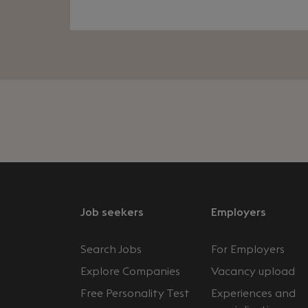
Job seekers
Employers
Search Jobs
For Employers
Explore Companies
Vacancy upload
Free Personality Test
Experiences and