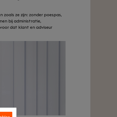
 zoals ze zijn: zonder poespas,
en bij administratie,
rvoor dat klant en adviseur