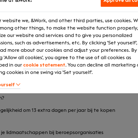
me at &Work!
Approve all co
ue Accountants | Advise
 website we, &Work, and other third parties, use cookies. 
 in een professioneel, open en toekomstgericht team. Nieu
among other things, to make the website function properly,
 door vakkundige professionals die samenwerken aan de b
ze our website and services and to give you personalized
ie verantwoordelijkheid durven te nemen, die klantgericht 
sions, such as advertisements, etc. By clicking 'Set yourself'
ad more about our cookies and adjust your preferences. By
ng 'Allow all cookies', you agree to the use of all cookies as
e werknemers. Dat zie je terug in doorgroeimogelijkheden,
bed in our
cookie statement
. You can decline all marketing
en. Ontwikkeling wordt actief gestimuleerd.
ng cookies in one swing via 'Set yourself'.
ruimte voor ontspanning. Er wordt hard gewerkt wanneer he
ourself
 werk-privébalans belangrijk.
n?
lijkheid om 13 extra dagen per jaar bij te kopen
 je lidmaatschappen bij beroepsorganisaties