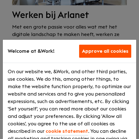
Werken bij Arlanet
Met een grote passie voor alles wat met het
digitale landschap te maken heeft, werken ze
dagelijks aan uiteenlopende vraagstukken voor
diverse opdrachtgevers. Op die manier blijven ze
Welcome at &Work!
Approve all cookies
hun nieuwsgierigheid prikkelen en komen ze keer
op keer tot nieuwe, innovatieve oplossingen. Bij
On our website we, &Work, and other third parties,
Arlanet is het belangrijk dat medewerkers de tijd
use cookies. We do this, among other things, to
en ruimte krijgen om op de hoogte te blijven van
make the website function properly, to optimize our
de laatste ontwikkelingen rondom het
website and services and to give you personalized
vakgebied. Daarom stellen ze jou in staat om
expressions, such as advertisements, etc. By clicking
regelmatig trainingen te volgen, vakdagen bij te
'Set yourself', you can read more about our cookies
wonen of op een andere manier je kennis op peil
and adjust your preferences. By clicking 'Allow all
te houden.
cookies', you agree to the use of all cookies as
Klinkt goed? Verder bieden ze je:
described in our
cookie statement
. You can decline
all marketing and tracking cookies in one swing via