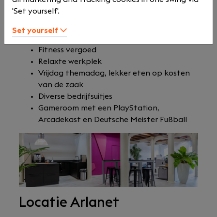
Een leuke positie binnen een groeiend
'Set yourself'.
bedrijf
Marktconform salaris
Set yourself
Pensioen maximaal en volledig betaald
Fitness vergoed
Relaxte werkplek
Vrijdag themadag, lekker eten op kosten
van de zaak
Diverse bedrijfsuitjes
Gameroom met een PlayStation,
Arcadekast en Deutsche Meister Fußball
Locatie Arlanet