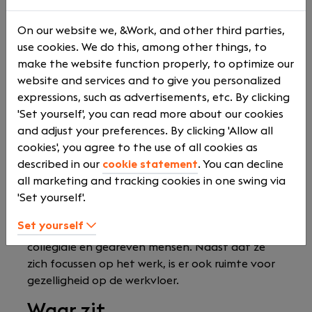
Werken bij
On our website we, &Work, and other third parties,
Administratiekantoor Van
use cookies. We do this, among other things, to
Geel
make the website function properly, to optimize our
website and services and to give you personalized
Het kantoor is nog altijd een groeiende
expressions, such as advertisements, etc. By clicking
onderneming. Wat betekent dat jij kan
'Set yourself', you can read more about our cookies
meegroeien, jezelf verder kan ontwikkelen en
and adjust your preferences. By clicking 'Allow all
kunt bijdragen aan hun toekomstplannen. De
cookies', you agree to the use of all cookies as
organisatie kenmerkt zich door enerzijds een
described in our
cookie statement
. You can decline
informele en collegiale werksfeer en anderzijds
all marketing and tracking cookies in one swing via
een kwalitatief hoogstaande vorm van
'Set yourself'.
dienstverlening.
Set yourself
Je komt terecht in een team van sociale,
collegiale en gedreven mensen. Naast dat ze
zich focussen op het werk, is er ook ruimte voor
gezelligheid op de werkvloer.
Waar zit