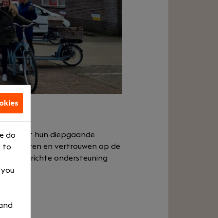
okies
ingen. Met hun diepgaande
We do
erse sectoren en vertrouwen op de
 to
t doelgerichte ondersteuning
, you
 and