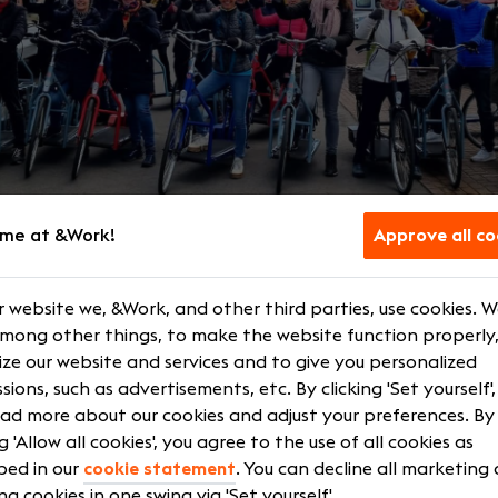
me at &Work!
Approve all co
antskantoor Wiedijk
rt complete financiële oplossingen voor kleine ondernem
 website we, &Work, and other third parties, use cookies. 
 maken ze echt het verschil. Hun klanten zijn actief in div
among other things, to make the website function properly,
ingen van Wiedijk. Het team denkt proactief mee en bied
ze our website and services and to give you personalized
de klant.
sions, such as advertisements, etc. By clicking 'Set yourself'
ad more about our cookies and adjust your preferences. By
dere:
ng 'Allow all cookies', you agree to the use of all cookies as
bed in our
cookie statement
. You can decline all marketing
e administraties
ng cookies in one swing via 'Set yourself'.